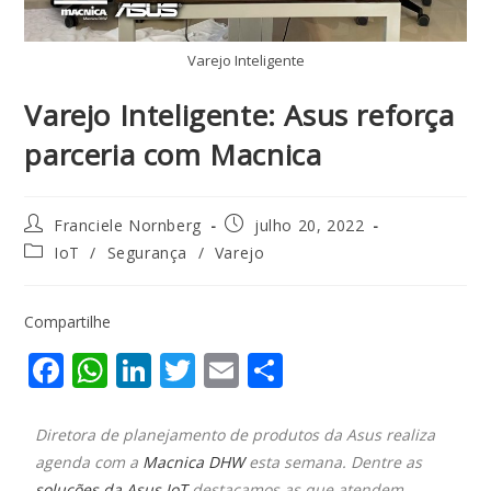
Varejo Inteligente
Varejo Inteligente: Asus reforça
parceria com Macnica
Franciele Nornberg
julho 20, 2022
IoT
/
Segurança
/
Varejo
Compartilhe
F
W
Li
T
E
S
ac
h
n
w
m
h
e
at
k
itt
ai
ar
Diretora de planejamento de produtos da Asus realiza
agenda com a
b
s
Macnica DHW
e
er
l
esta semana. Dentre as
e
soluções da Asus IoT
destacamos as que atendem