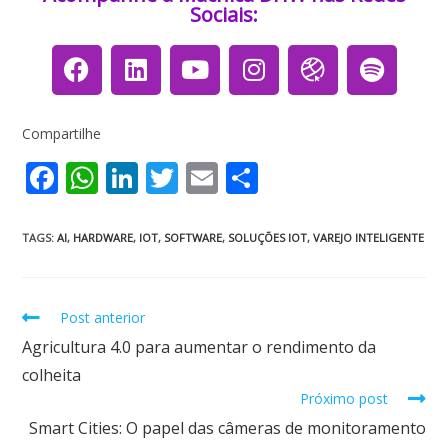
Sociais:​​​
Compartilhe
F
W
Li
T
E
S
ac
h
n
w
m
h
e
at
k
itt
ai
ar
TAGS
:
AI
,
HARDWARE
,
IOT
,
SOFTWARE
,
SOLUÇÕES IOT
,
VAREJO INTELIGENTE
b
s
e
er
l
e
o
A
dI
Post anterior
o
p
n
Agricultura 4.0 para aumentar o rendimento da
k
p
colheita
Próximo post
Smart Cities: O papel das câmeras de monitoramento