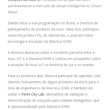
o
A
dI
perfeitamente o mercado de Varejo Inteligente ou Smart
o
p
n
Retail.
k
p
Dando início a sua programação no Brasil, a Diretora de
planejamento de produtos da Asus, Silvia Kuo, participou
nesta terça-feira (19), do MacniCast, o podcast sobre
tecnologia e inovação da Macnica DHW.
A diretora destacou sobre a excelente parceria entre a
Asus IoT e a Macnica DHW e contou um pouquinho sobre
a atuação da Asus IoT na América do Sul e no mundo.
Para os próximos dias Silvia irá participar de agendas com
clientes, treinamento de alguns produtos da ASUS para o
time de engenheiros da Macnica DHW, e também irá
visitar o
Perini City Lab
, laboratório de validação e
demonstração de soluções para cidades inteligentes, que
é operacionalizado pela Macnica DHW.