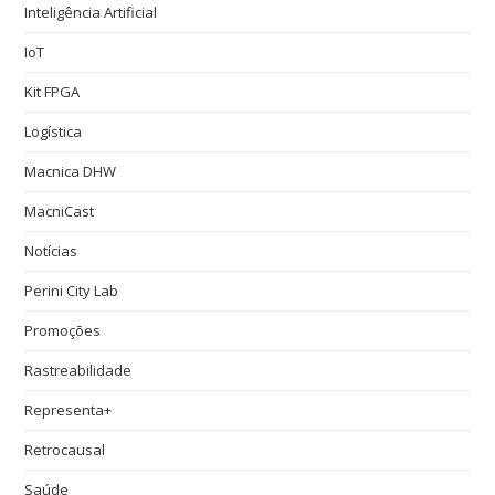
Inteligência Artificial
IoT
Kit FPGA
Logística
Macnica DHW
MacniCast
Notícias
Perini City Lab
Promoções
Rastreabilidade
Representa+
Retrocausal
Saúde