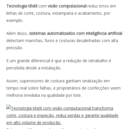
ac
h
n
w
m
h
Tecnologia têxtil
com
visão computacional
reduz erros em
e
at
k
itt
ai
ar
linhas de corte, costura, estamparia e acabamento, por
b
s
e
er
l
e
exemplo.
o
A
dI
Além disso,
sistemas automatizados com inteligência artificial
o
p
n
detectam manchas, furos e costuras desalinhadas com alta
k
p
precisão.
E um grande diferencial é que a redução de retrabalho é
percebida desde a instalação.
Assim, supervisores de costura ganham sinalização em
tempo real sobre falhas, e proprietários de confecções veem
melhoria imediata na qualidade por lote.