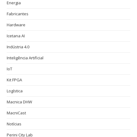
Energia
Fabricantes
Hardware
Icetana AI
Indústria 4.0
Inteligência Artificial
IoT
Kit FPGA
Logística
Macnica DHW
MacniCast
Notícias
Perini City Lab