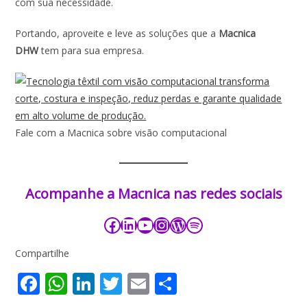
com sua necessidade.
Portando, aproveite e leve as soluções que a
Macnica
DHW
tem para sua empresa.
Fale com a Macnica sobre visão computacional
Acompanhe a Macnica nas redes sociais​​​
Compartilhe
F
W
Li
T
E
S
ac
h
n
w
m
h