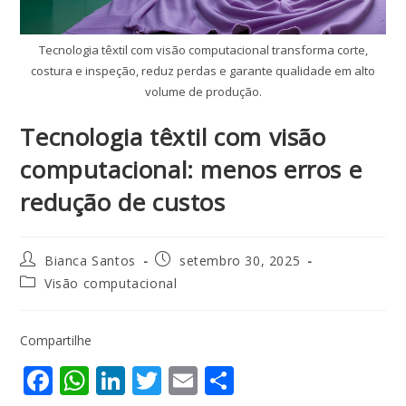
Tecnologia têxtil com visão computacional transforma corte,
costura e inspeção, reduz perdas e garante qualidade em alto
volume de produção.
Tecnologia têxtil com visão
computacional: menos erros e
redução de custos
Bianca Santos
setembro 30, 2025
Visão computacional
Compartilhe
F
W
Li
T
E
S