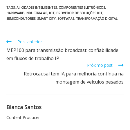
e
at
k
itt
ai
ar
TAGS
:
AI
,
CIDADES INTELIGENTES
,
COMPONENTES ELETRÔNICOS
,
HARDWARE
,
INDUSTRIA 4.0
,
IOT
,
PROVEDOR DE SOLUÇÕES IOT
,
b
s
e
er
l
e
SEMICONDUTORES
,
SMART CITY
,
SOFTWARE
,
TRANSFORMAÇÃO DIGITAL
o
A
dI
o
p
n
Post anterior
k
p
MEP100 para transmissão broadcast: confiabilidade
em fluxos de trabalho IP
Próximo post
Retrocausal tem IA para melhoria contínua na
montagem de veículos pesados
Bianca Santos
Content Producer