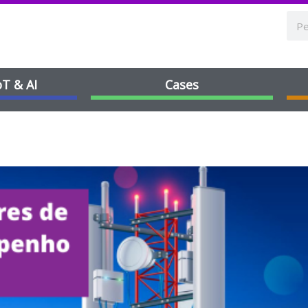
oT & AI
Cases