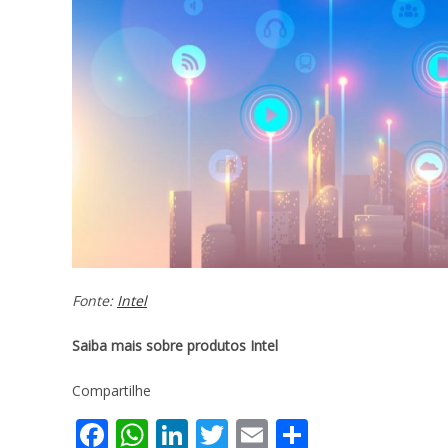
Fonte:
Intel
Saiba mais sobre produtos Intel
Compartilhe
F
W
Li
T
E
S