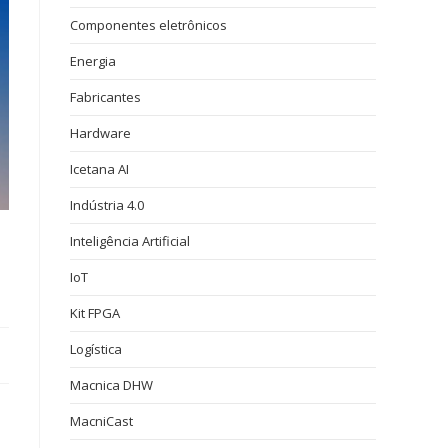
Componentes eletrônicos
Energia
Fabricantes
Hardware
Icetana AI
Indústria 4.0
Inteligência Artificial
IoT
Kit FPGA
Logística
Macnica DHW
MacniCast