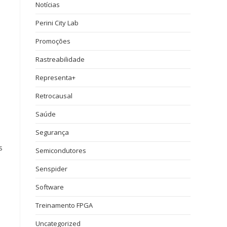
Notícias
Perini City Lab
Promoções
Rastreabilidade
Representa+
Retrocausal
Saúde
Segurança
s
Semicondutores
s
Senspider
Software
Treinamento FPGA
Uncategorized