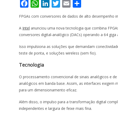
F
W
Li
T
E
S
ac
h
n
w
m
h
FPGAs com conversores de dados de alto desempenho in
e
at
k
itt
ai
ar
b
s
e
er
l
e
A
Intel
anunciou uma nova tecnologia que combina FPGAs c
o
A
dI
conversores digital-analógico (DACs) operando a 64 giga
o
p
n
Isso impulsiona as soluções que demandam conectividade 
k
p
teste de ponta, e soluções wireless (sem fio).
Tecnologia
O processamento convencional de sinais analógicos e de 
analógicos em banda base. Assim, as interfaces exigem 
para um dimensionamento eficaz.
Além disso, o impulso para a transformação digital comp
independentes e largura de feixe mais fina.