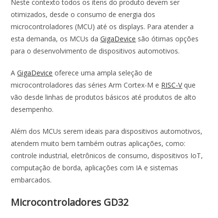
Neste contexto todos os itens do produto devem ser
o
p
n
otimizados, desde o consumo de energia dos
k
p
microcontroladores (MCU) até os displays. Para atender a
esta demanda, os MCUs da
GigaDevice
são ótimas opções
para o desenvolvimento de dispositivos automotivos.
A
GigaDevice
oferece uma ampla seleção de
microcontroladores das séries Arm Cortex-M e
RISC-V
que
vão desde linhas de produtos básicos até produtos de alto
desempenho.
Além dos MCUs serem ideais para dispositivos automotivos,
atendem muito bem também outras aplicações, como:
controle industrial, eletrônicos de consumo, dispositivos IoT,
computação de borda, aplicações com IA e sistemas
embarcados.
Microcontroladores GD32