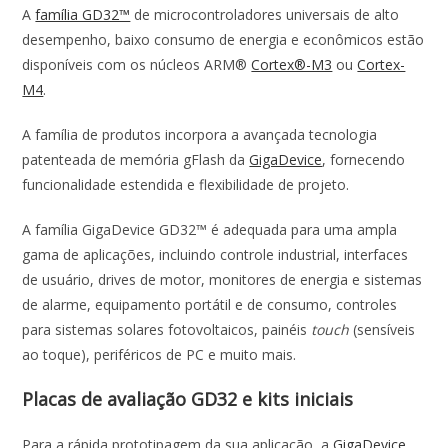
A
família GD32™
de microcontroladores universais de alto
desempenho, baixo consumo de energia e econômicos estão
disponíveis com os núcleos ARM®
Cortex®-M3
ou
Cortex-
M4
.
A família de produtos incorpora a avançada tecnologia
patenteada de memória gFlash da
GigaDevice
, fornecendo
funcionalidade estendida e flexibilidade de projeto.
A família GigaDevice GD32™ é adequada para uma ampla
gama de aplicações, incluindo controle industrial, interfaces
de usuário, drives de motor, monitores de energia e sistemas
de alarme, equipamento portátil e de consumo, controles
para sistemas solares fotovoltaicos, painéis
touch
(sensíveis
ao toque), periféricos de PC e muito mais.
Placas de avaliação GD32 e kits iniciais
Para a rápida prototipagem da sua aplicação, a
GigaDevice