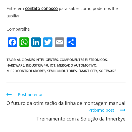
Entre em
contato conosco
para saber como podemos lhe
auxiliar.
Compartilhe
F
W
Li
T
E
S
ac
h
n
w
m
h
e
at
k
itt
ai
ar
TAGS
:
AI
,
CIDADES INTELIGENTES
,
COMPONENTES ELETRÔNICOS
,
HARDWARE
,
INDÚSTRIA 4.0
,
IOT
,
MERCADO AUTOMOTIVO
,
b
s
e
er
l
e
MICROCONTROLADORES
,
SEMICONDUTORES
,
SMART CITY
,
SOFTWARE
o
A
dI
o
p
n
Post anterior
k
p
O futuro da otimização da linha de montagem manual
Próximo post
Treinamento com a Solução da InnerEye