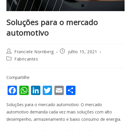
Soluções para o mercado
automotivo
Franciele Nornberg
julho 15, 2021
Fabricantes
Compartilhe
F
W
Li
T
E
S
ac
h
n
w
m
h
Soluções para o mercado automotivo: O mercado
e
at
k
itt
ai
ar
automotivo demanda cada vez mais soluções com alto
b
s
e
er
l
e
desempenho, armazenamento e baixo consumo de energia.
o
A
dI