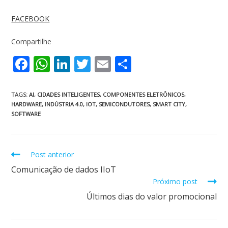
FACEBOOK
Compartilhe
F
W
Li
T
E
S
ac
h
n
w
m
h
e
at
k
itt
ai
ar
TAGS
:
AI
,
CIDADES INTELIGENTES
,
COMPONENTES ELETRÔNICOS
,
HARDWARE
,
INDÚSTRIA 4.0
,
IOT
,
SEMICONDUTORES
,
SMART CITY
,
b
s
e
er
l
e
SOFTWARE
o
A
dI
o
p
n
Post anterior
k
p
Comunicação de dados IIoT
Próximo post
Últimos dias do valor promocional