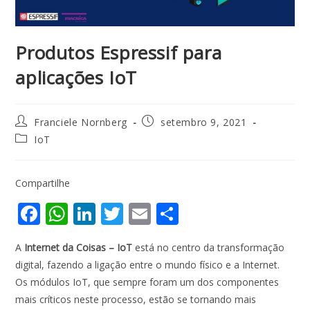
Produtos Espressif para
aplicações IoT
Franciele Nornberg
setembro 9, 2021
IoT
Compartilhe
F
W
Li
T
E
S
ac
h
n
w
m
h
A
Internet da Coisas – IoT
está no centro da transformação
e
at
k
itt
ai
ar
digital, fazendo a ligação entre o mundo físico e a Internet.
b
s
e
er
l
e
Os módulos IoT, que sempre foram um dos componentes
o
A
dI
mais críticos neste processo, estão se tornando mais