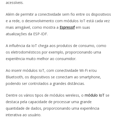
o
p
n
acessíveis.
k
p
Além de permitir a conectividade sem fio entre os dispositivos
e a rede, o desenvolvimento com módulos IoT está cada vez
mais amigável, como mostra a
Espressif
em suas
atualizações da ESP-IDF.
A influência da IoT chega aos produtos de consumo, como
os eletrodomésticos por exemplo, proporcionando uma
experiência muito melhor ao consumidor.
Ao inserir módulos IoT, com conectividade Wi-Fi e/ou
Bluetooth, os dispositivos se conectam ao smartphone,
podendo ser controlados a grandes distâncias.
Dentre os vários tipos de módulos wireless, o
módulo IoT
se
destaca pela capacidade de processar uma grande
quantidade de dados, proporcionando uma experiência
interativa ao usuário.