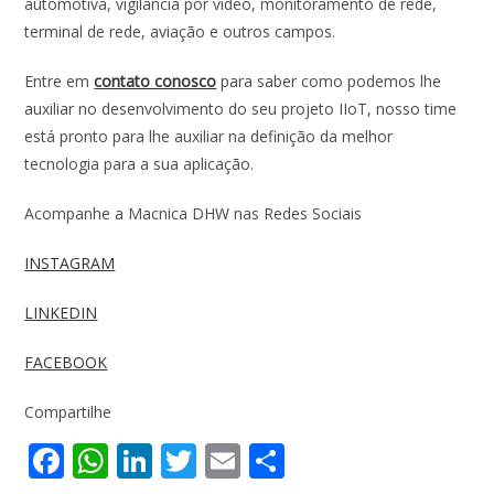
automotiva, vigilância por vídeo, monitoramento de rede,
terminal de rede, aviação e outros campos.
Entre em
contato conosco
para saber como podemos lhe
auxiliar no desenvolvimento do seu projeto IIoT, nosso time
está pronto para lhe auxiliar na definição da melhor
tecnologia para a sua aplicação.
Acompanhe a Macnica DHW nas Redes Sociais
INSTAGRAM
LINKEDIN
FACEBOOK
Compartilhe
F
W
Li
T
E
S