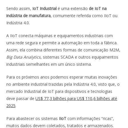
o
p
n
Sendo assim,
IoT Industrial
é uma extensão
de IoT na
k
p
indústria de manufatura
, comumente referida como IIoT ou
Indústria 4.0.
A IIoT conecta máquinas e equipamentos industriais com
uma rede segura e permite a automação em toda a fábrica.
Assim, ela combina diferentes formas de comunicação M2M,
Big Data Analytics
, sistemas SCADA e outros equipamentos
industriais semelhantes em um único sistema.
Para os próximos anos podemos esperar muitas inovações
no ambiente industrial trazidas pela Indústria 4.0, visto que, o
mercado Industrial de IoT para dispositivos e tecnologias
deve passar de
US$ 77,3 bilhões para US$ 110,6 bilhões até
2025
.
Para abastecer os sistemas
IIoT
com informações “ricas”,
muitos dados devem coletados, tratados e armazenados.