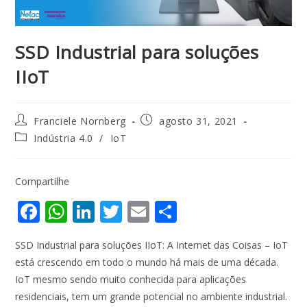
SSD Industrial para soluções
IIoT
Franciele Nornberg
agosto 31, 2021
Indústria 4.0
/
IoT
Compartilhe
F
W
Li
T
E
S
ac
h
n
w
m
h
SSD Industrial para soluções IIoT: A Internet das Coisas – IoT
e
at
k
itt
ai
ar
está crescendo em todo o mundo há mais de uma década.
b
s
e
er
l
e
IoT mesmo sendo muito conhecida para aplicações
o
A
dI
residenciais, tem um grande potencial no ambiente industrial.