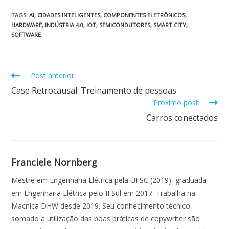
ac
h
n
w
m
h
e
at
k
itt
ai
ar
TAGS
:
AI
,
CIDADES INTELIGENTES
,
COMPONENTES ELETRÔNICOS
,
HARDWARE
,
INDÚSTRIA 4.0
,
IOT
,
SEMICONDUTORES
,
SMART CITY
,
b
s
e
er
l
e
SOFTWARE
o
A
dI
o
p
n
Post anterior
k
p
Case Retrocausal: Treinamento de pessoas
Próximo post
Carros conectados
Franciele Nornberg
Mestre em Engenharia Elétrica pela UFSC (2019), graduada
em Engenharia Elétrica pelo IFSul em 2017. Trabalha na
Macnica DHW desde 2019. Seu conhecimento técnico
somado a utilização das boas práticas de copywriter são