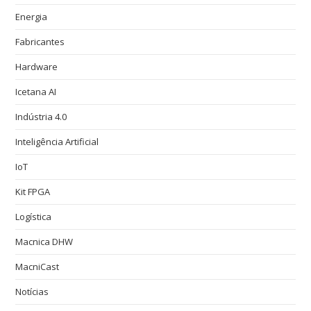
Energia
Fabricantes
Hardware
Icetana AI
Indústria 4.0
Inteligência Artificial
IoT
Kit FPGA
Logística
Macnica DHW
MacniCast
Notícias