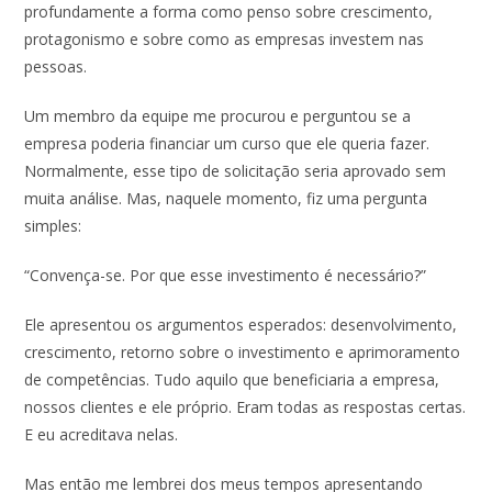
o
A
dI
profundamente a forma como penso sobre crescimento,
protagonismo e sobre como as empresas investem nas
o
p
n
pessoas.
k
p
Um membro da equipe me procurou e perguntou se a
empresa poderia financiar um curso que ele queria fazer.
Normalmente, esse tipo de solicitação seria aprovado sem
muita análise. Mas, naquele momento, fiz uma pergunta
simples:
“Convença-se. Por que esse investimento é necessário?”
Ele apresentou os argumentos esperados: desenvolvimento,
crescimento, retorno sobre o investimento e aprimoramento
de competências. Tudo aquilo que beneficiaria a empresa,
nossos clientes e ele próprio. Eram todas as respostas certas.
E eu acreditava nelas.
Mas então me lembrei dos meus tempos apresentando