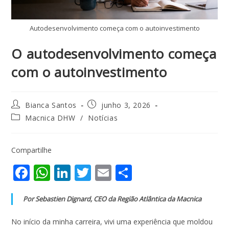
Autodesenvolvimento começa com o autoinvestimento
O autodesenvolvimento começa
com o autoinvestimento
Bianca Santos
junho 3, 2026
Macnica DHW
/
Notícias
Compartilhe
F
W
Li
T
E
S
ac
h
n
w
m
h
Por Sebastien Dignard, CEO da Região Atlântica da Macnica
e
at
k
itt
ai
ar
b
s
e
er
l
e
No início da minha carreira, vivi uma experiência que moldou