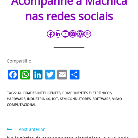
Acompanhe a Macnica
nas redes sociais​​​
Compartilhe
F
W
Li
T
E
S
ac
h
n
w
m
h
e
at
k
itt
ai
ar
TAGS
:
AI
,
CIDADES INTELIGENTES
,
COMPONENTES ELETRÔNICOS
,
HARDWARE
,
INDÚSTRIA 4.0
,
IOT
,
SEMICONDUTORES
,
SOFTWARE
,
VISÃO
b
s
e
er
l
e
COMPUTACIONAL
o
A
dI
o
p
n
Post anterior
k
p