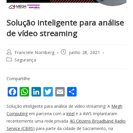
Solução inteligente para análise
de vídeo streaming
Franciele Nornberg
junho 28, 2021
Segurança
Compartilhe
F
W
Li
T
E
S
ac
h
n
w
m
h
Solução inteligente para análise de vídeo streaming: A
Megh
e
at
k
itt
ai
ar
Computing
em parceria com a
Intel
e a AWS implantaram
b
s
e
er
l
e
recentemente uma rede privada
4G Citizens Broadband Radio
o
A
dI
Service (CBRS)
para parte da cidade de Sacramento, na