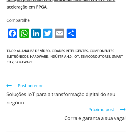
aceleração em FPGA.
Compartilhe
F
W
Li
T
E
S
ac
h
n
w
m
h
e
at
k
itt
ai
ar
TAGS
:
AI
,
ANÁLISE DE VÍDEO
,
CIDADES INTELIGENTES
,
COMPONENTES
ELETRÔNICOS
,
HARDWARE
,
INDÚSTRIA 4.0
,
IOT
,
SEMICONDUTORES
,
SMART
b
s
e
er
l
e
CITY
,
SOFTWARE
o
A
dI
o
p
n
Post anterior
k
p
Soluções IoT para a transformação digital do seu
negócio
Próximo post
Corra e garanta a sua vaga!