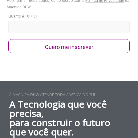
Ao informar meus dados, eu concordo com a
Política de Privacidade
da
Macnica DHW.
Quanto é 10 + 5?
Quero me inscrever
A MACNICA DHW ATENDE TODA AMÉRICA DO SUL
A Tecnologia que você
precisa,
para construir o futuro
que você quer.