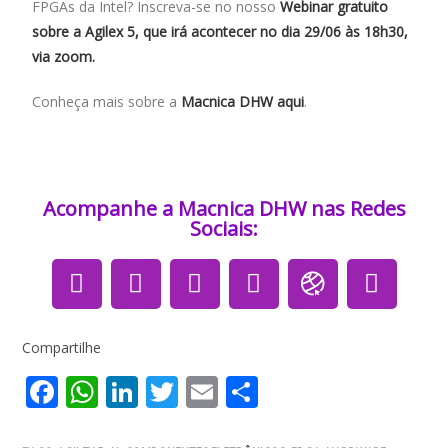
FPGAs da Intel? Inscreva-se no nosso
Webinar gratuito
sobre a Agilex 5, que irá acontecer no dia 29/06 às 18h30,
via zoom.
Conheça mais sobre a
Macnica DHW aqui
.
Acompanhe a Macnica DHW nas Redes
Sociais:​​​
Compartilhe
F
W
Li
T
E
S
ac
h
n
w
m
h