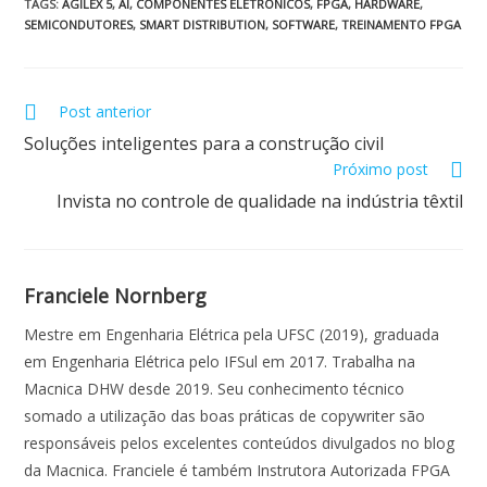
e
at
k
itt
ai
ar
TAGS
:
AGILEX 5
,
AI
,
COMPONENTES ELETRÔNICOS
,
FPGA
,
HARDWARE
,
SEMICONDUTORES
,
SMART DISTRIBUTION
,
SOFTWARE
,
TREINAMENTO FPGA
b
s
e
er
l
e
o
A
dI
o
p
n
Post anterior
k
p
Soluções inteligentes para a construção civil
Próximo post
Invista no controle de qualidade na indústria têxtil
Franciele Nornberg
Mestre em Engenharia Elétrica pela UFSC (2019), graduada
em Engenharia Elétrica pelo IFSul em 2017. Trabalha na
Macnica DHW desde 2019. Seu conhecimento técnico
somado a utilização das boas práticas de copywriter são
responsáveis pelos excelentes conteúdos divulgados no blog
da Macnica. Franciele é também Instrutora Autorizada FPGA