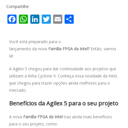
Compartilhe
F
W
Li
T
E
S
ac
h
n
w
m
h
e
at
k
itt
ai
ar
Você está preparado para o
b
s
e
er
l
e
lançamento da nova
Família FPGA da Intel?
Então, vamos
o
A
dI
lá!
o
p
n
A Agilex 5 chegou para dar continuidade aos projetos que
k
p
utilizam a linha Cyclone V. Conheça essa novidade da Intel,
que chegou para trazer opções ainda melhores para o
mercado.
Benefícios da Agilex 5 para o seu projeto
A nova
Família FPGA da Intel
traz ainda mais benefícios
para o seu projeto, como: