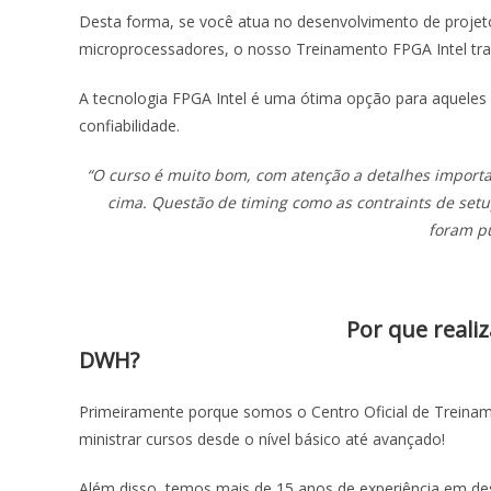
Desta forma, se você atua no desenvolvimento de projet
microprocessadores, o nosso Treinamento FPGA Intel trar
A tecnologia FPGA Intel é uma ótima opção para aqueles
confiabilidade.
“O curso é muito bom, com atenção a detalhes import
cima. Questão de timing como as contraints de setu
foram p
Por que reali
DWH?
Primeiramente porque somos o Centro Oficial de Treiname
ministrar cursos desde o nível básico até avançado!
Além disso, temos mais de 15 anos de experiência em de