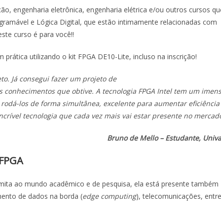
o, engenharia eletrônica, engenharia elétrica e/ou outros cursos qu
ogramável e Lógica Digital, que estão intimamente relacionadas com
ste curso é para você!!
rática utilizando o kit FPGA DE10-Lite, incluso na inscrição!
o. Já consegui fazer um projeto de
s conhecimentos que obtive. A tecnologia FPGA Intel tem um imen
rodá-los de forma simultânea, excelente para aumentar eficiência
crível tecnologia que cada vez mais vai estar presente no mercad
Bruno de Mello – Estudante, Univa
 FPGA
 limita ao mundo acadêmico e de pesquisa, ela está presente também
mento de dados na borda (
edge computing
), telecomunicações, entr