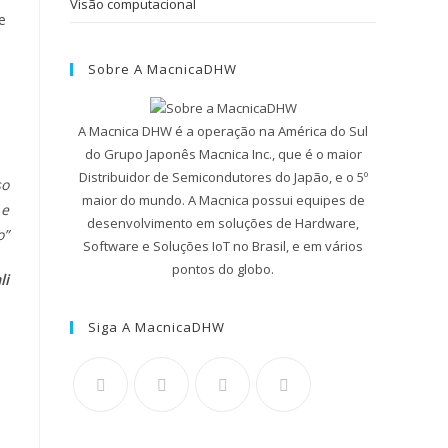
Visão computacional
e
Sobre A MacnicaDHW
A Macnica DHW é a operação na América do Sul
do Grupo Japonês Macnica Inc., que é o maior
Distribuidor de Semicondutores do Japão, e o 5º
so
maior do mundo. A Macnica possui equipes de
 e
desenvolvimento em soluções de Hardware,
o”
Software e Soluções IoT no Brasil, e em vários
pontos do globo.
li
Siga A MacnicaDHW
e