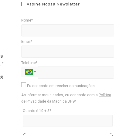
Assine Nossa Newsletter
Nome*
Email*
ue
Telefone*
.”
BR
Eu concordo em receber comunicações.
Ao informar meus dados, eu concordo com a
Política
de Privacidade
da Macnica DHW.
Quanto é 10 + 5?