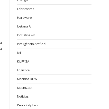
Energia
Fabricantes
Hardware
Icetana AI
Indústria 4.0
la
Inteligência Artificial
ra
IoT
Kit FPGA
Logística
Macnica DHW
MacniCast
Notícias
Perini City Lab