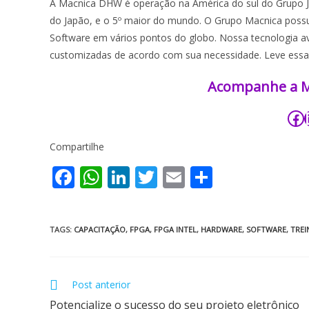
A Macnica DHW é operação na América do sul do Grupo Ja
do Japão, e o 5º maior do mundo. O Grupo Macnica possu
Software em vários pontos do globo. Nossa tecnologia a
customizadas de acordo com sua necessidade. Leve essa
Acompanhe a Mac
Compartilhe
F
W
Li
T
E
S
ac
h
n
w
m
h
e
at
k
itt
ai
ar
TAGS
:
CAPACITAÇÃO
,
FPGA
,
FPGA INTEL
,
HARDWARE
,
SOFTWARE
,
TRE
b
s
e
er
l
e
o
A
dI
o
p
n
Post anterior
Potencialize o sucesso do seu projeto eletrônico