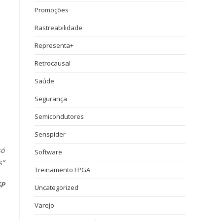
Promoções
Rastreabilidade
Representa+
Retrocausal
Saúde
Segurança
Semicondutores
Senspider
só
Software
s”
Treinamento FPGA
SP
Uncategorized
Varejo