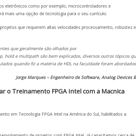
os eletrônicos como por exemplo, microcontroladores e
á mais uma opção de tecnologia para o seu currículo.
 projetos que requerem altas velocidades processamento, robustez e
antes que geralmente são olhados por
p, hold e multipath são bem explicados, diversos outros tópicos q
ulados quando fiz a matéria de HDL na faculdade foram abordados
Jorge Marques – Engenheiro de Software, Analog Devices 
zar o Treinamento FPGA Intel com a Macnica
nto em Tecnologia FPGA Intel na América do Sul, habilitados a
senvolvimento de projetos com FPGA Intel, já capacitamos cerca de