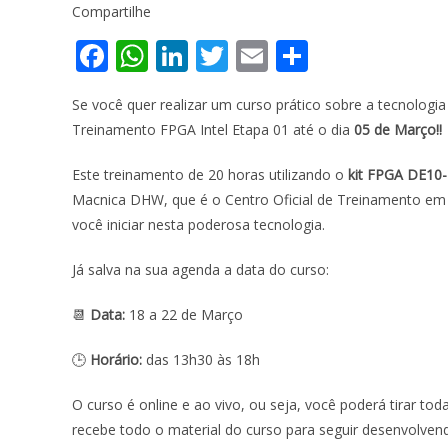
Compartilhe
F
W
Li
T
E
S
ac
h
n
w
m
h
Se você quer realizar um curso prático sobre a tecnolog
e
at
k
itt
ai
ar
Treinamento FPGA Intel Etapa 01 até o dia
05 de Março!!
b
s
e
er
l
e
o
A
dI
Este treinamento de 20 horas utilizando o
kit FPGA DE10-
Macnica DHW, que é o Centro Oficial de Treinamento em 
o
p
n
você iniciar nesta poderosa tecnologia.
k
p
Já salva na sua agenda a data do curso:
📆
Data:
18 a 22 de Março
🕒
Horário:
das 13h30 às 18h
O curso é online e ao vivo, ou seja, você poderá tirar to
recebe todo o material do curso para seguir desenvolvend