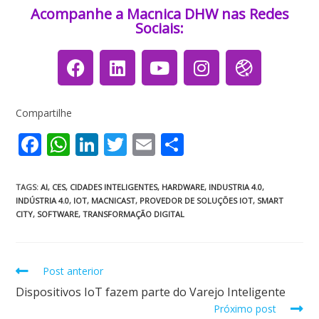
Acompanhe a Macnica DHW nas Redes
Sociais:
Compartilhe
F
W
Li
T
E
S
ac
h
n
w
m
h
e
at
k
itt
ai
ar
TAGS
:
AI
,
CES
,
CIDADES INTELIGENTES
,
HARDWARE
,
INDUSTRIA 4.0
,
INDÚSTRIA 4.0
,
IOT
,
MACNICAST
,
PROVEDOR DE SOLUÇÕES IOT
,
SMART
b
s
e
er
l
e
CITY
,
SOFTWARE
,
TRANSFORMAÇÃO DIGITAL
o
A
dI
o
p
n
Post anterior
k
p
Dispositivos IoT fazem parte do Varejo Inteligente
Próximo post