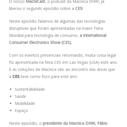
O nosso
MacniCast
, o podcast da Macnica DHW, já
b
s
e
er
l
e
liberou o segundo episódio sobre a
CES
!
o
A
dI
o
p
n
Neste episódio falamos de algumas das tecnologias
disruptivas que foram apresentadas na maior Feira
k
p
Mundial para tecnologia de consumo,
a International
Consumer Electronics Show (CES)
.
Com os eventos presenciais retornando, muita coisa legal
foi apresentada na feira CES em Las Vegas (USA) este ano.
E as soluções da Macnica vão ao encontro das áreas que
a
CES
teve como foco para este ano:
Sustentabilidade
Saúde
Mobilidade
Espaço
Neste episódio, o
presidente da Macnica DHW, Fábio