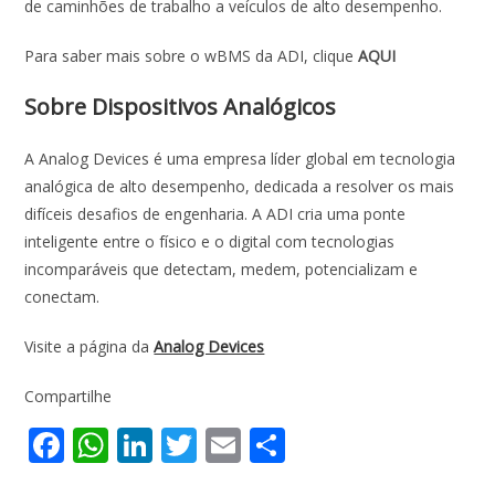
de caminhões de trabalho a veículos de alto desempenho.
Para saber mais sobre o wBMS da ADI, clique
AQUI
Sobre Dispositivos Analógicos
A Analog Devices é uma empresa líder global em tecnologia
analógica de alto desempenho, dedicada a resolver os mais
difíceis desafios de engenharia. A ADI cria uma ponte
inteligente entre o físico e o digital com tecnologias
incomparáveis ​​que detectam, medem, potencializam e
conectam.
Visite a página da
Analog Devices
Compartilhe
F
W
Li
T
E
S
ac
h
n
w
m
h