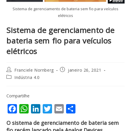
Sistema de gerenciamento de bateria sem fio para veículos
elétricos
Sistema de gerenciamento de
bateria sem fio para veículos
elétricos
Franciele Nornberg
janeiro 26, 2021
Indústria 4.0
Compartilhe
F
W
Li
T
E
S
ac
h
n
w
m
h
O sistema de gerenciamento de bateria sem
e
at
k
itt
ai
ar
fio recém lançado pela
Analog Devices