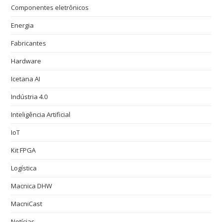
Componentes eletrônicos
Energia
Fabricantes
Hardware
Icetana AI
Indústria 4.0
Inteligência Artificial
IoT
Kit FPGA
Logística
Macnica DHW
MacniCast
Notícias