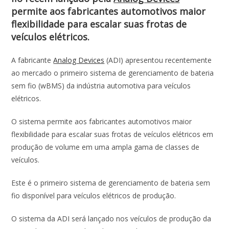
b
s
e
er
l
e
permite aos fabricantes automotivos maior
o
A
dI
flexibilidade para escalar suas frotas de
veículos elétricos.
o
p
n
k
p
A fabricante
Analog Devices
(ADI) apresentou recentemente
ao mercado o primeiro sistema de gerenciamento de bateria
sem fio (wBMS) da indústria automotiva para veículos
elétricos.
O sistema permite aos fabricantes automotivos maior
flexibilidade para escalar suas frotas de veículos elétricos em
produção de volume em uma ampla gama de classes de
veículos.
Este é o primeiro sistema de gerenciamento de bateria sem
fio disponível para veículos elétricos de produção.
O sistema da ADI será lançado nos veículos de produção da