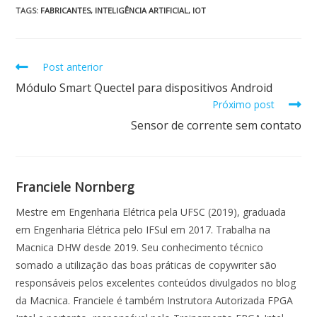
e
at
k
itt
ai
ar
TAGS
:
FABRICANTES
,
INTELIGÊNCIA ARTIFICIAL
,
IOT
b
s
e
er
l
e
o
A
dI
Post anterior
o
p
n
Módulo Smart Quectel para dispositivos Android
k
p
Próximo post
Sensor de corrente sem contato
Franciele Nornberg
Mestre em Engenharia Elétrica pela UFSC (2019), graduada
em Engenharia Elétrica pelo IFSul em 2017. Trabalha na
Macnica DHW desde 2019. Seu conhecimento técnico
somado a utilização das boas práticas de copywriter são
responsáveis pelos excelentes conteúdos divulgados no blog
da Macnica. Franciele é também Instrutora Autorizada FPGA