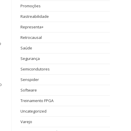
Promoções
Rastreabilidade
Representa+
Retrocausal
o
Saúde
Segurança
Semicondutores
Senspider
o
Software
Treinamento FPGA
Uncategorized
Varejo