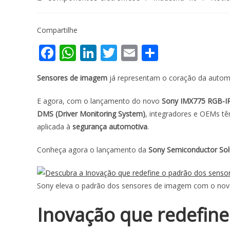
Compartilhe
F
W
Li
T
E
S
ac
h
n
w
m
h
Sensores de imagem
já representam o coração da autom
e
at
k
itt
ai
ar
b
s
e
er
l
e
E agora, com o lançamento do novo
Sony IMX775 RGB-
o
A
dI
DMS (Driver Monitoring System)
, integradores e OEMs tê
aplicada à
segurança automotiva
.
o
p
n
k
p
Conheça agora o lançamento da
Sony Semiconductor Sol
Sony eleva o padrão dos sensores de imagem com o novo
Inovação que redefine