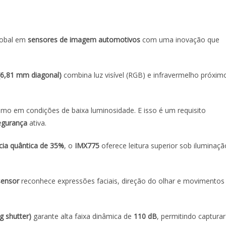
lobal em
sensores de imagem
automotivos
com uma inovação que
(6,81 mm diagonal)
combina luz visível (RGB) e infravermelho próxim
smo em condições de baixa luminosidade. E isso é um requisito
egurança
ativa.
ncia quântica de 35%
, o
IMX775
oferece leitura superior sob iluminaçã
sensor
reconhece expressões faciais, direção do olhar e movimentos
ng shutter
)
garante alta faixa dinâmica de
110 dB
, permitindo capturar