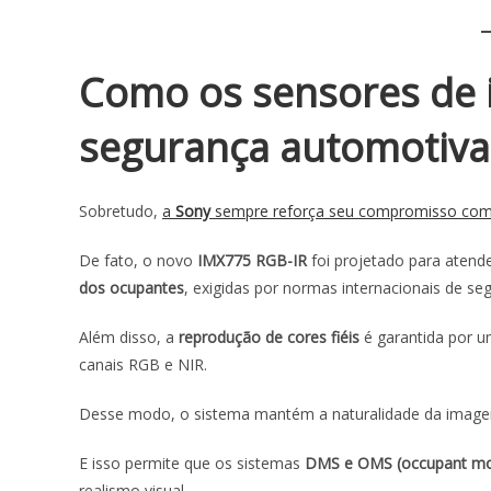
Como os sensores de 
segurança automotiva
Sobretudo,
a
Sony
sempre reforça seu compromisso com a 
De fato, o novo
IMX775 RGB-IR
foi projetado para atend
dos ocupantes
, exigidas por normas internacionais de seg
Além disso, a
reprodução de cores fiéis
é garantida por u
canais RGB e NIR.
Desse modo, o sistema mantém a naturalidade da imag
E isso permite que os sistemas
DMS e OMS (occupant mon
realismo visual.