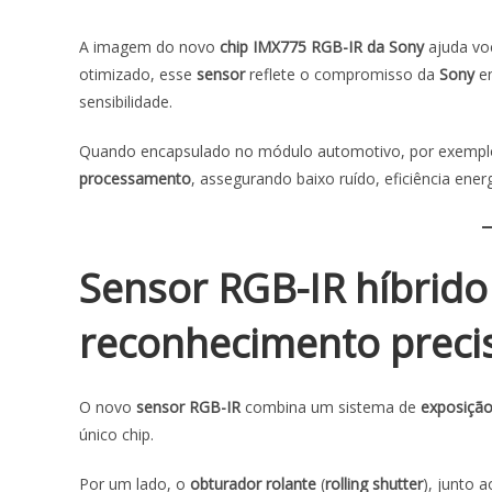
A imagem do novo
chip IMX775 RGB-IR da Sony
ajuda voc
otimizado, esse
sensor
reflete o compromisso da
Sony
em
sensibilidade.
Quando encapsulado no módulo automotivo, por exemplo
processamento
, assegurando baixo ruído, eficiência en
Sensor RGB-IR híbrido
reconhecimento preci
O novo
sensor RGB-IR
combina um sistema de
exposição
único chip.
Por um lado, o
obturador rolante
(
rolling shutter
), junto 