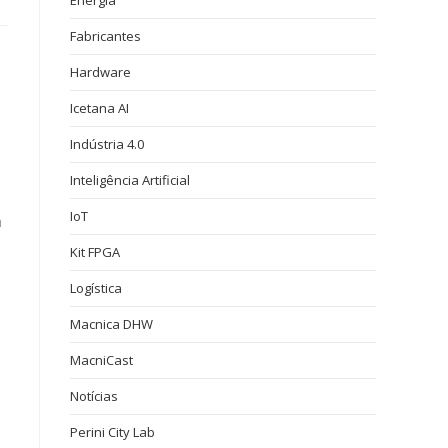
Energia
Fabricantes
Hardware
Icetana AI
Indústria 4.0
Inteligência Artificial
IoT
a
Kit FPGA
Logística
Macnica DHW
MacniCast
Notícias
Perini City Lab