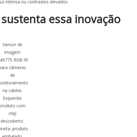
z intensa ou contrastes elevados.
 sustenta essa inovação
Sensor de
imagem
MX775 RGB-IR
para câmeras
de
onitoramento
na cabine.
Esquerda:
produto com
chip
descoberto.
ireita: produto
embalado.