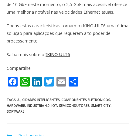
de 10 GbE neste momento, o 2,5 GbE mais acessível oferece
uma melhoria notável nas velocidades Ethernet atuais.
Todas estas características tornam o tKINO-ULT6 uma ótima
solução para aplicações que requerem alto poder de
processamento.
Saiba mais sobre o
tKINO-ULT6
Compartilhe
F
W
Li
T
E
S
ac
h
n
w
m
h
e
at
k
itt
ai
ar
TAGS
:
AI
,
CIDADES INTELIGENTES
,
COMPONENTES ELETRÔNICOS
,
HARDWARE
,
INDÚSTRIA 4.0
,
IOT
,
SEMICONDUTORES
,
SMART CITY
,
b
s
e
er
l
e
SOFTWARE
o
A
dI
o
p
n
Post anterior