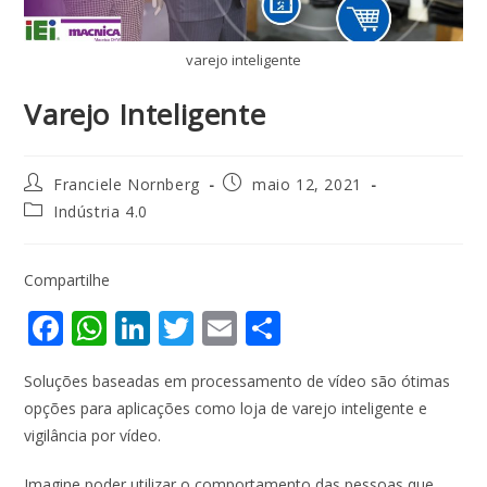
varejo inteligente
Varejo Inteligente
Franciele Nornberg
maio 12, 2021
Indústria 4.0
Compartilhe
F
W
Li
T
E
S
ac
h
n
w
m
h
Soluções baseadas em processamento de vídeo são ótimas
e
at
k
itt
ai
ar
opções para aplicações como loja de varejo inteligente e
b
s
e
er
l
e
vigilância por vídeo.
o
A
dI
Imagine poder utilizar o comportamento das pessoas que