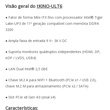
Visão geral do
tKINO-ULT6
● Fator de forma Mini-ITX fino com processador Intel® Tiger
Lake-UP3 de 11ª geração compatível com memória DDR4-
3200
● Ampla faixa de entrada 9 V~ 36 V DC
● Suporta monitores quádruplos independentes (HDMI, DP,
eDP / LVDS, USB4)
● LAN Dual Intel® 2,5 GbE
● Chave M.2 A para WIFI + Bluetooth (PCIe x1 / USB 2.0),
chave M.2 M para armazenamento (PCIe x2 / SATA)
● Slot PCIe x8 Gen 4.0 (sinal x4)
Características: