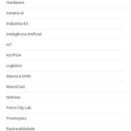
Hardware
Icetana AI
Indústria 4.0
Inteligência Artificial
IoT
Kit FPGA
Logística
Macnica DHW
MacniCast
Notícias
Perini City Lab
Promoções
Rastreabilidade