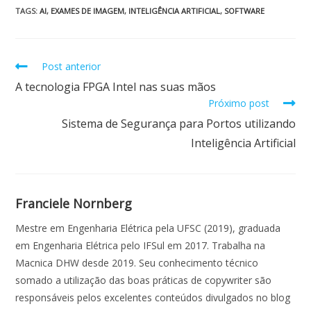
e
at
k
itt
ai
ar
TAGS
:
AI
,
EXAMES DE IMAGEM
,
INTELIGÊNCIA ARTIFICIAL
,
SOFTWARE
b
s
e
er
l
e
o
A
dI
Post anterior
o
p
n
A tecnologia FPGA Intel nas suas mãos
k
p
Próximo post
Sistema de Segurança para Portos utilizando
Inteligência Artificial
Franciele Nornberg
Mestre em Engenharia Elétrica pela UFSC (2019), graduada
em Engenharia Elétrica pelo IFSul em 2017. Trabalha na
Macnica DHW desde 2019. Seu conhecimento técnico
somado a utilização das boas práticas de copywriter são
responsáveis pelos excelentes conteúdos divulgados no blog