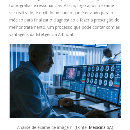
o
A
dI
tomografias e ressonâncias. Assim, logo após o exame
o
p
n
ser realizado, é emitido um laudo que é enviado para o
médico para finalizar o diagnóstico e fazer a prescrição do
k
p
melhor tratamento. Um processo que pode contar com as
vantagens da Inteligência Artificial.
Analise de exame de imagem. (Fonte:
Medicina SA
)