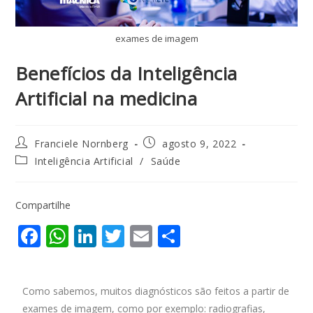
exames de imagem
Benefícios da Inteligência
Artificial na medicina
Franciele Nornberg
agosto 9, 2022
Inteligência Artificial
/
Saúde
Compartilhe
F
W
Li
T
E
S
ac
h
n
w
m
h
e
at
k
itt
ai
ar
Como sabemos, muitos diagnósticos são feitos a partir de
b
s
e
er
l
e
exames de imagem, como por exemplo: radiografias,