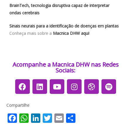
BrainTech, tecnologia disruptiva capaz de interpretar
ondas cerebrais
Sinais neurais para a identificação de doenças em plantas
Conheça mais sobre a
Macnica DHW aqui
!
Acompanhe a Macnica DHW nas Redes
Sociais:​​​
Compartilhe
F
W
Li
T
E
S
ac
h
n
w
m
h