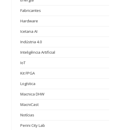
Energia
Fabricantes
Hardware
Icetana AI
Indústria 4.0
Inteligência Artificial
IoT
Kit FPGA
Logística
Macnica DHW
MacniCast
Notícias
Perini City Lab