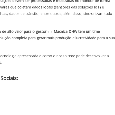
mações devem ser processadas e mostradas no monitor de forma
wares que coletam dados locais (sensores das soluções IoT) e
icas, dados de trânsito, entre outros, além disso, sincronizam tudo
 de alto valor para o gestor
e a
Macnica DHW tem um time
solução completa
para
gerar mais produção e lucratividade para a sua
tecnologia apresentada e como o nosso time pode desenvolver a
o.
iais:​​​