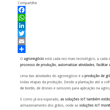
Compartilhe
F
a
W
c
h
L
e
a
i
T
b
t
n
w
E
o
s
k
i
m
S
O
agronegócio
está cada vez mais tecnológico, a cada 
o
A
e
t
a
h
processo de produção
,
automatizar atividades
,
facilitar
k
p
d
t
i
a
Uma das atividades do agronegócio é a
produção de gr
p
I
e
l
r
todas etapas da produção. Desde a plantação até a col
de bordo
, de drones e sensores para aplicação na agric
n
r
e
E como já era esperado,
as soluções IoT também estão 
armazenamento dos grãos, onde as
soluções IoT monit