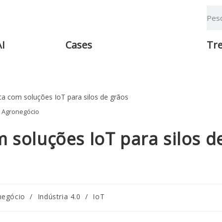
AI
Cases
Tr
Agronegócio
 soluções IoT para silos d
negócio
/
Indústria 4.0
/
IoT