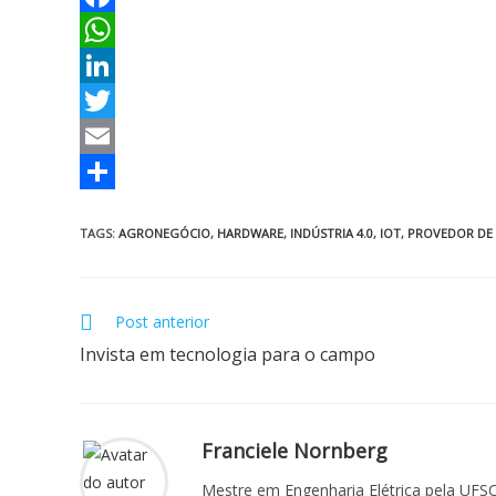
F
a
W
c
h
L
e
a
i
T
b
t
n
w
E
o
s
k
i
m
S
TAGS
:
AGRONEGÓCIO
,
HARDWARE
,
INDÚSTRIA 4.0
,
IOT
,
PROVEDOR DE 
o
A
e
t
a
h
k
p
d
t
i
a
p
I
e
l
r
Post anterior
n
r
e
Invista em tecnologia para o campo
Franciele Nornberg
Mestre em Engenharia Elétrica pela UFSC