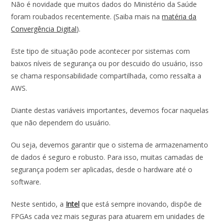
o
A
dI
Não é novidade que muitos dados do Ministério da Saúde
foram roubados recentemente. (Saiba mais na
matéria da
o
p
n
Convergência Digital
).
k
p
Este tipo de situação pode acontecer por sistemas com
baixos níveis de segurança ou por descuido do usuário, isso
se chama responsabilidade compartilhada, como ressalta a
AWS.
Diante destas variáveis importantes, devemos focar naquelas
que não dependem do usuário.
Ou seja, devemos garantir que o sistema de armazenamento
de dados é seguro e robusto. Para isso, muitas camadas de
segurança podem ser aplicadas, desde o hardware até o
software.
Neste sentido, a
Intel
que está sempre inovando, dispõe de
FPGAs cada vez mais seguras para atuarem em unidades de