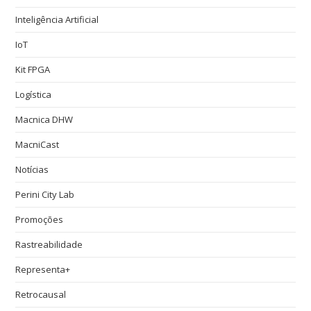
Inteligência Artificial
IoT
Kit FPGA
Logística
Macnica DHW
MacniCast
Notícias
Perini City Lab
Promoções
Rastreabilidade
Representa+
Retrocausal