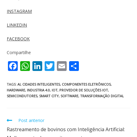
INSTAGRAM
LINKEDIN
FACEBOOK
Compartilhe
F
W
Li
T
E
S
ac
h
n
w
m
h
e
at
k
itt
ai
ar
TAGS
:
AI
,
CIDADES INTELIGENTES
,
COMPONENTES ELETRÔNICOS
,
HARDWARE
,
INDUSTRIA 4.0
,
IOT
,
PROVEDOR DE SOLUÇÕES IOT
,
b
s
e
er
l
e
SEMICONDUTORES
,
SMART CITY
,
SOFTWARE
,
TRANSFORMAÇÃO DIGITAL
o
A
dI
o
p
n
Post anterior
k
p
Rastreamento de bovinos com Inteligência Artificial: