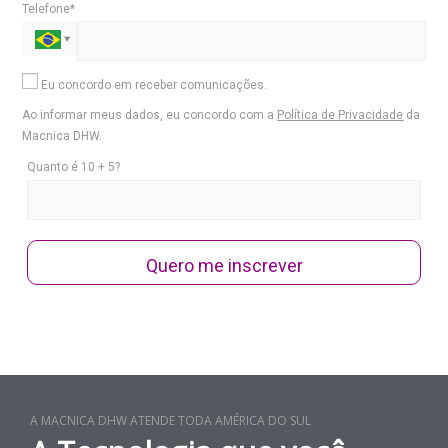
Telefone*
Eu concordo em receber comunicações.
Ao informar meus dados, eu concordo com a
Política de Privacidade
da
Macnica DHW.
Quanto é 10 + 5?
Quero me inscrever
A MACNICA DHW ATENDE TODA AMÉRICA DO SUL