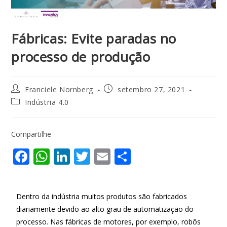
Fábricas: Evite paradas no
processo de produção
Franciele Nornberg
setembro 27, 2021
Indústria 4.0
Compartilhe
F
W
Li
T
E
S
ac
h
n
w
m
h
e
at
k
itt
ai
ar
Dentro da indústria muitos produtos são fabricados
b
s
e
er
l
e
diariamente devido ao alto grau de automatização do
o
A
dI
processo. Nas fábricas de motores, por exemplo, robôs