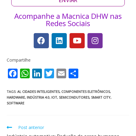
ENVIAR
Acompanhe a Macnica DHW nas
Redes Sociais
Compartilhe
F
W
Li
T
E
S
ac
h
n
w
m
h
e
at
k
itt
ai
ar
TAGS
:
AI
,
CIDADES INTELIGENTES
,
COMPONENTES ELETRÔNICOS
,
HARDWARE
,
INDÚSTRIA 4.0
,
IOT
,
SEMICONDUTORES
,
SMART CITY
,
b
s
e
er
l
e
SOFTWARE
o
A
dI
o
p
n
Post anterior
k
p