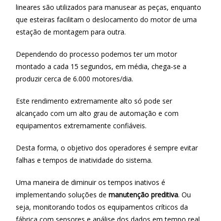
o
p
n
lineares são utilizados para manusear as peças, enquanto
que esteiras facilitam o deslocamento do motor de uma
k
p
estação de montagem para outra.
Dependendo do processo podemos ter um motor
montado a cada 15 segundos, em média, chega-se a
produzir cerca de 6.000 motores/dia.
Este rendimento extremamente alto só pode ser
alcançado com um alto grau de automação e com
equipamentos extremamente confiáveis.
Desta forma, o objetivo dos operadores é sempre evitar
falhas e tempos de inatividade do sistema.
Uma maneira de diminuir os tempos inativos é
implementando soluções de
manutenção preditiva
. Ou
seja, monitorando todos os equipamentos críticos da
fábrica com sensores e análise dos dados em tempo real.