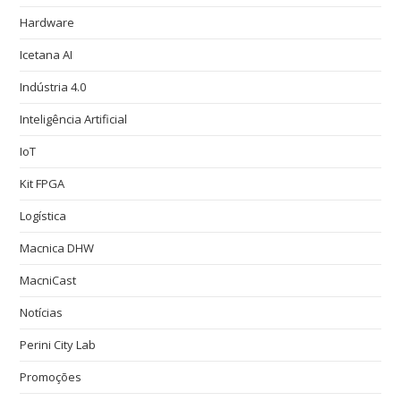
Hardware
Icetana AI
Indústria 4.0
Inteligência Artificial
IoT
Kit FPGA
Logística
Macnica DHW
MacniCast
Notícias
Perini City Lab
Promoções