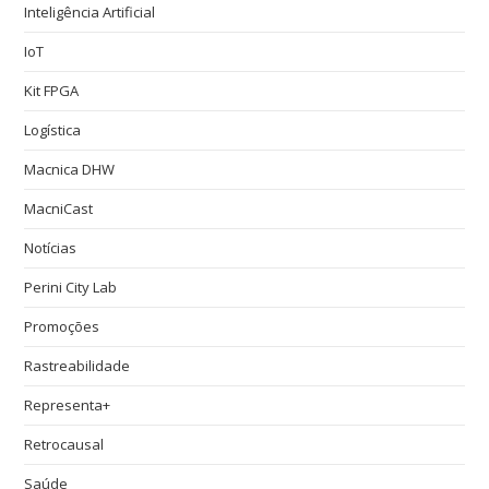
Inteligência Artificial
IoT
Kit FPGA
Logística
Macnica DHW
MacniCast
Notícias
Perini City Lab
Promoções
Rastreabilidade
Representa+
Retrocausal
Saúde