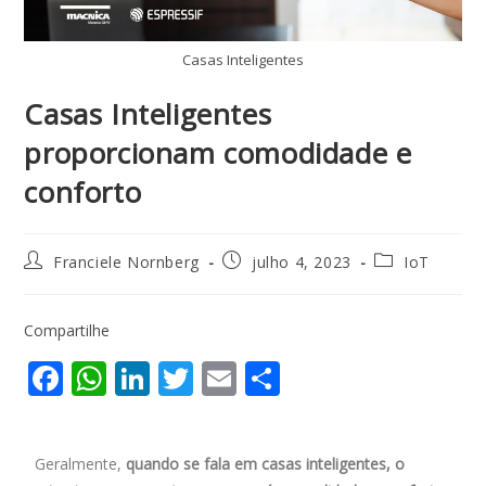
Casas Inteligentes
Casas Inteligentes
proporcionam comodidade e
conforto
Franciele Nornberg
julho 4, 2023
IoT
Compartilhe
F
W
Li
T
E
S
ac
h
n
w
m
h
e
at
k
itt
ai
ar
Geralmente,
quando se fala em casas inteligentes, o
b
s
e
er
l
e