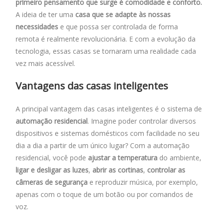
primeiro pensamento que surge é comodidade e conforto.
o
A
dI
A ideia de ter uma
casa que se adapte às nossas
o
p
n
necessidades
e que possa ser controlada de forma
remota é realmente revolucionária. E com a evolução da
k
p
tecnologia, essas casas se tornaram uma realidade cada
vez mais acessível.
Vantagens das casas inteligentes
A principal vantagem das casas inteligentes é o sistema de
automação residencial
. Imagine poder controlar diversos
dispositivos e sistemas domésticos com facilidade no seu
dia a dia a partir de um único lugar? Com a automação
residencial, você pode
ajustar a temperatura
do ambiente,
ligar e desligar as luzes
,
abrir as cortinas
,
controlar as
câmeras de segurança
e reproduzir música, por exemplo,
apenas com o toque de um botão ou por comandos de
voz.