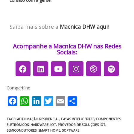
contato com a gente.
Saiba mais sobre a
Macnica DHW aqui
!
Acompanhe a Macnica DHW nas Redes
Sociais:​​​
Compartilhe
F
W
Li
T
E
S
ac
h
n
w
m
h
e
at
k
itt
ai
ar
TAGS
:
AUTOMAÇÃO RESIDENCIAL
,
CASAS INTELIGENTES
,
COMPONENTES
ELETRÔNICOS
,
HARDWARE
,
IOT
,
PROVEDOR DE SOLUÇÕES IOT
,
b
s
e
er
l
e
SEMICONDUTORES
,
SMART HOME
,
SOFTWARE