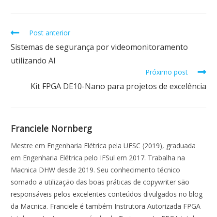
o
A
dI
o
p
n
Post anterior
k
p
Sistemas de segurança por videomonitoramento
utilizando AI
Próximo post
Kit FPGA DE10-Nano para projetos de excelência
Franciele Nornberg
Mestre em Engenharia Elétrica pela UFSC (2019), graduada
em Engenharia Elétrica pelo IFSul em 2017. Trabalha na
Macnica DHW desde 2019. Seu conhecimento técnico
somado a utilização das boas práticas de copywriter são
responsáveis pelos excelentes conteúdos divulgados no blog
da Macnica. Franciele é também Instrutora Autorizada FPGA