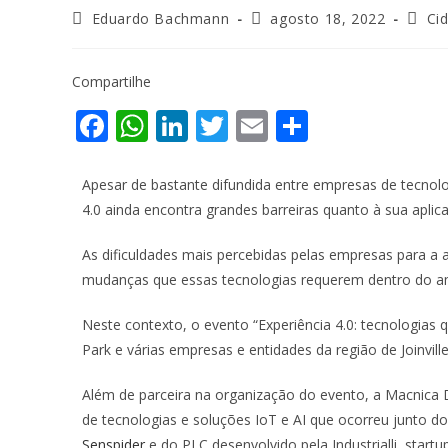
Eduardo Bachmann
agosto 18, 2022
Cid
Compartilhe
F
W
Li
T
E
S
ac
h
n
w
m
h
e
at
k
itt
ai
ar
Apesar de bastante difundida entre empresas de tecnolo
4.0 ainda encontra grandes barreiras quanto à sua aplic
b
s
e
er
l
e
o
A
dI
As dificuldades mais percebidas pelas empresas para a
o
p
n
mudanças que essas tecnologias requerem dentro do amb
k
p
Neste contexto, o evento “Experiência 4.0: tecnologia
Park e várias empresas e entidades da região de Joinville
Além de parceira na organização do evento, a Macnica
de tecnologias e soluções IoT e AI que ocorreu junto d
Senspider
e do PLC desenvolvido pela Industrialli, star