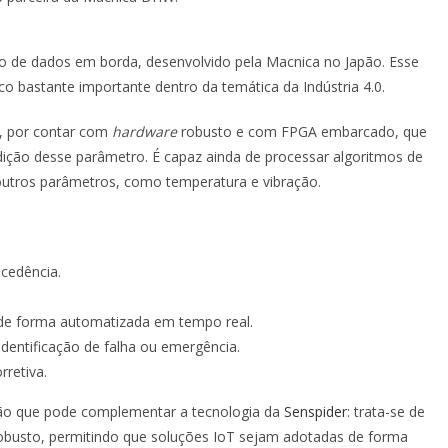
o de dados em borda, desenvolvido pela Macnica no Japão. Esse
co bastante importante dentro da temática da Indústria 4.0.
o, por contar com
hardware
robusto e com FPGA embarcado, que
ição desse parâmetro. É capaz ainda de processar algoritmos de
de outros parâmetros, como temperatura e vibração.
cedência.
os de forma automatizada em tempo real.
dentificação de falha ou emergência.
retiva.
ução que pode complementar a tecnologia da
Senspider
: trata-se de
robusto, permitindo que soluções IoT sejam adotadas de forma