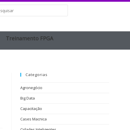
Treinamento FPGA​
Categorias
Agronegócio
Big Data
Capacitação
Cases Macnica
Cidades Inteligentes