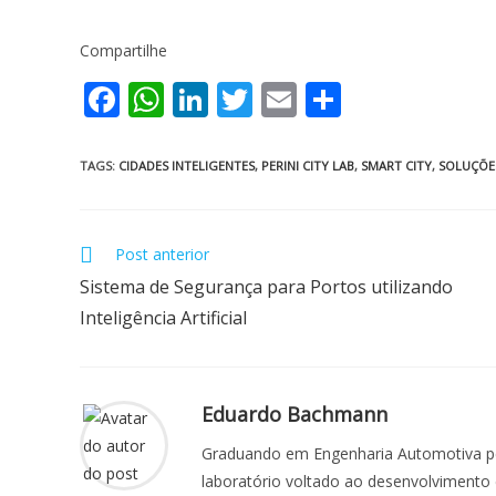
Compartilhe
F
W
Li
T
E
S
ac
h
n
w
m
h
e
at
k
itt
ai
ar
TAGS
:
CIDADES INTELIGENTES
,
PERINI CITY LAB
,
SMART CITY
,
SOLUÇÕE
b
s
e
er
l
e
o
A
dI
Post anterior
o
p
n
Sistema de Segurança para Portos utilizando
k
p
Inteligência Artificial
Eduardo Bachmann
Graduando em Engenharia Automotiva pela
laboratório voltado ao desenvolvimento e