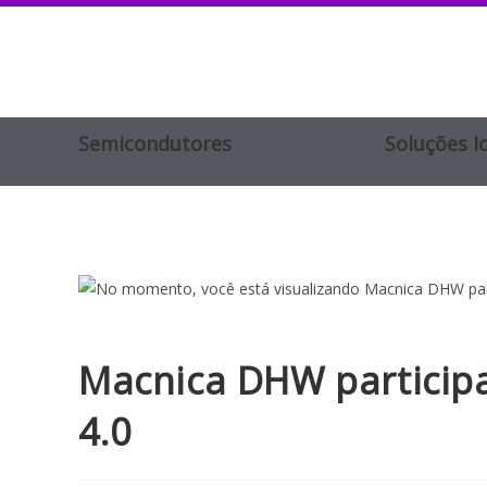
Semicondutores
Soluções I
Macnica DHW participa
4.0