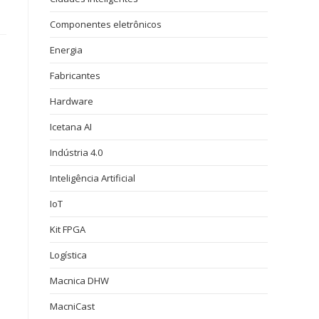
Componentes eletrônicos
Energia
Fabricantes
Hardware
Icetana AI
Indústria 4.0
Inteligência Artificial
IoT
Kit FPGA
Logística
Macnica DHW
MacniCast