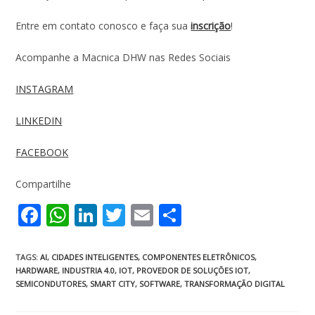
Entre em contato conosco e faça sua
inscrição
!
Acompanhe a Macnica DHW nas Redes Sociais
INSTAGRAM
LINKEDIN
FACEBOOK
Compartilhe
F
W
Li
T
E
S
ac
h
n
w
m
h
e
at
k
itt
ai
ar
TAGS
:
AI
,
CIDADES INTELIGENTES
,
COMPONENTES ELETRÔNICOS
,
HARDWARE
,
INDUSTRIA 4.0
,
IOT
,
PROVEDOR DE SOLUÇÕES IOT
,
b
s
e
er
l
e
SEMICONDUTORES
,
SMART CITY
,
SOFTWARE
,
TRANSFORMAÇÃO DIGITAL
o
A
dI