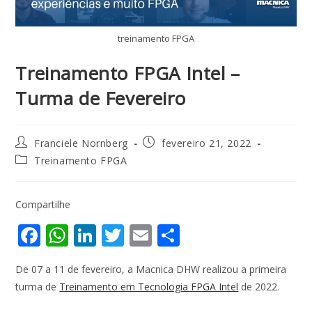
treinamento FPGA
Treinamento FPGA Intel –
Turma de Fevereiro
Franciele Nornberg
fevereiro 21, 2022
Treinamento FPGA
Compartilhe
F
W
Li
T
E
S
ac
h
n
w
m
h
De 07 a 11 de fevereiro, a Macnica DHW realizou a primeira
e
at
k
itt
ai
ar
turma de
Treinamento em Tecnologia FPGA Intel
de 2022.
b
s
e
er
l
e