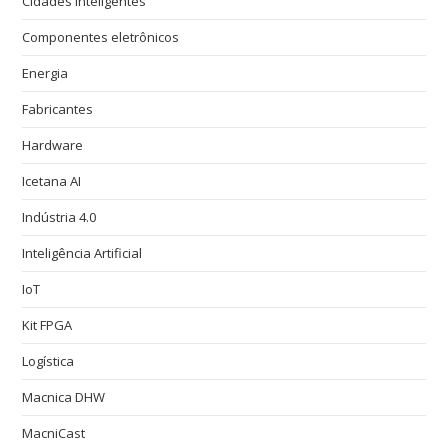
Cidades Inteligentes
Componentes eletrônicos
Energia
Fabricantes
Hardware
Icetana AI
Indústria 4.0
Inteligência Artificial
IoT
Kit FPGA
Logística
Macnica DHW
MacniCast