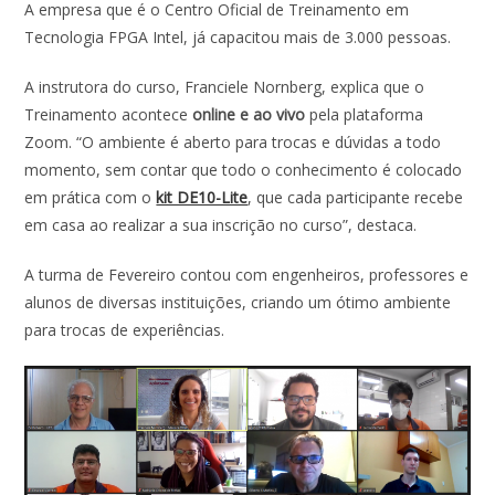
o
A
dI
A empresa que é o Centro Oficial de Treinamento em
Tecnologia FPGA Intel, já capacitou mais de 3.000 pessoas.
o
p
n
k
p
A instrutora do curso, Franciele Nornberg, explica que o
Treinamento acontece
online e ao vivo
pela plataforma
Zoom. “O ambiente é aberto para trocas e dúvidas a todo
momento, sem contar que todo o conhecimento é colocado
em prática com o
kit DE10-Lite
, que cada participante recebe
em casa ao realizar a sua inscrição no curso”, destaca.
A turma de Fevereiro contou com engenheiros, professores e
alunos de diversas instituições, criando um ótimo ambiente
para trocas de experiências.