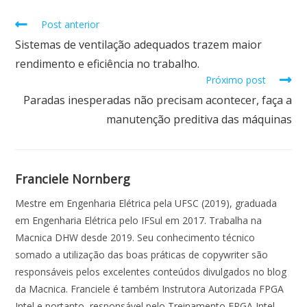
o
p
n
Post anterior
k
p
Sistemas de ventilação adequados trazem maior
rendimento e eficiência no trabalho.
Próximo post
Paradas inesperadas não precisam acontecer, faça a
manutenção preditiva das máquinas
Franciele Nornberg
Mestre em Engenharia Elétrica pela UFSC (2019), graduada
em Engenharia Elétrica pelo IFSul em 2017. Trabalha na
Macnica DHW desde 2019. Seu conhecimento técnico
somado a utilização das boas práticas de copywriter são
responsáveis pelos excelentes conteúdos divulgados no blog
da Macnica. Franciele é também Instrutora Autorizada FPGA
Intel e portanto, responsável pelo Treinamento FPGA Intel.