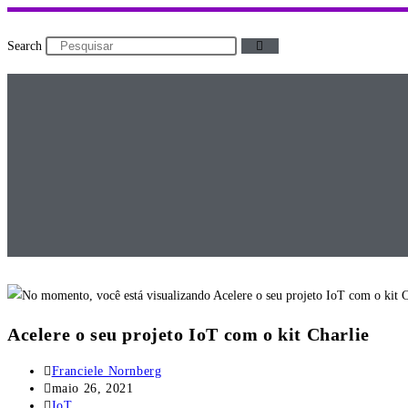
Ir
para
Search
o
conteúdo
Acelere o seu projeto IoT com o kit Charlie
Autor
Franciele Nornberg
do
Post
maio 26, 2021
post:
publicado:
Categoria
IoT