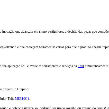
 a inovação que avançam em ritmo vertiginoso, a decisão das peças que compõe
esenvolvendo e que ofereçam ferramentas certas para que o produto chegue rápid
 sua aplicação IoT e avalie as ferramentas e serviços da
Telit
simultaneamente.
m projeto IoT rápido.
ular Telit
ME310G1
.
empenho e potência ultrabaixa, podendo ser usado sozinho ou expandido com
shie