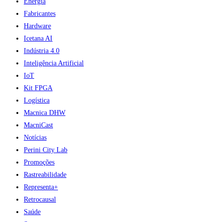
Energia
Fabricantes
Hardware
Icetana AI
Indústria 4.0
Inteligência Artificial
IoT
Kit FPGA
Logística
Macnica DHW
MacniCast
Notícias
Perini City Lab
Promoções
Rastreabilidade
Representa+
Retrocausal
Saúde