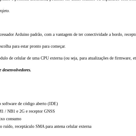
ojeto.
essador Arduino padrão, com a vantagem de ter conectividade a bordo, recep
escolha para estar pronto para começar.
lo de celular de uma CPU externa (ou seja, para atualizações de firmware, et
e desenvolvedores.
 software de código aberto (IDE)
1 / NB1 e 2G e receptor GNSS
aixo consumo
 ruído, receptáculo SMA para antena celular externa