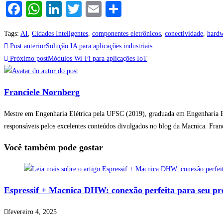
Facebook
WhatsApp
LinkedIn
Twitter
Email
Share
Tags
:
AI
,
Cidades Inteligentes
,
componentes eletrônicos
,
conectividade
,
hard
Leia
Post anterior
Solução IA para aplicações industriais
mais
Próximo post
Módulos Wi-Fi para aplicações IoT
artigos
Franciele Nornberg
Mestre em Engenharia Elétrica pela UFSC (2019), graduada em Engenharia El
responsáveis pelos excelentes conteúdos divulgados no blog da Macnica. Fra
Você também pode gostar
Espressif + Macnica DHW: conexão perfeita para seu pr
fevereiro 4, 2025