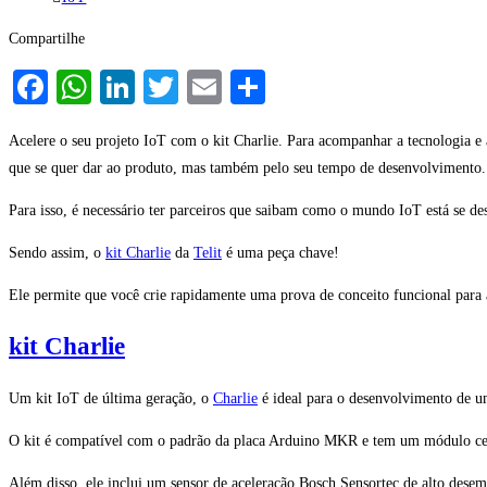
do
post:
Compartilhe
Facebook
WhatsApp
LinkedIn
Twitter
Email
Share
Acelere o seu projeto IoT com o kit Charlie. Para acompanhar a tecnologia e
que se quer dar ao produto, mas também pelo seu tempo de desenvolvimento.
Para isso, é necessário ter parceiros que saibam como o mundo IoT está se d
Sendo assim, o
kit Charlie
da
Telit
é uma peça chave!
Ele permite que você crie rapidamente uma prova de conceito funcional para a
kit Charlie
Um kit IoT de última geração, o
Charlie
é ideal para o desenvolvimento de u
O kit é compatível com o padrão da placa Arduino MKR e tem um módulo cel
Além disso, ele inclui um sensor de aceleração Bosch Sensortec de alto des