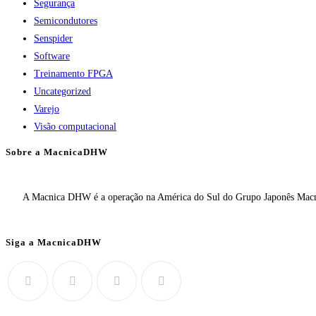
Segurança
Semicondutores
Senspider
Software
Treinamento FPGA
Uncategorized
Varejo
Visão computacional
Sobre a MacnicaDHW
A Macnica DHW é a operação na América do Sul do Grupo Japonês Macnic
Siga a MacnicaDHW
Abre
Abre
Abre
Abre