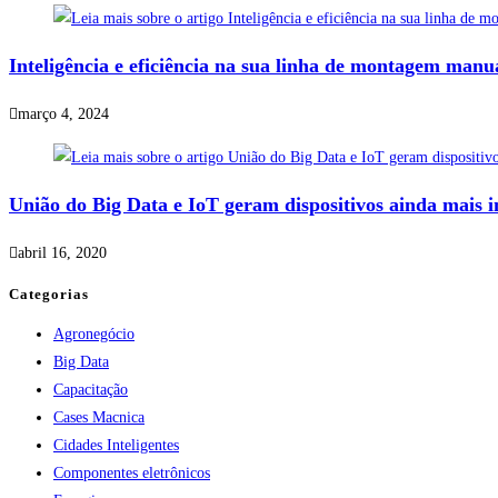
Inteligência e eficiência na sua linha de montagem manua
março 4, 2024
União do Big Data e IoT geram dispositivos ainda mais in
abril 16, 2020
Categorias
Agronegócio
Big Data
Capacitação
Cases Macnica
Cidades Inteligentes
Componentes eletrônicos