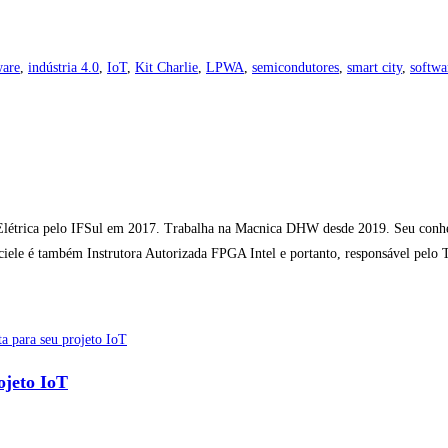
ware
,
indústria 4.0
,
IoT
,
Kit Charlie
,
LPWA
,
semicondutores
,
smart city
,
softwa
étrica pelo IFSul em 2017. Trabalha na Macnica DHW desde 2019. Seu conheci
nciele é também Instrutora Autorizada FPGA Intel e portanto, responsável pelo
ojeto IoT