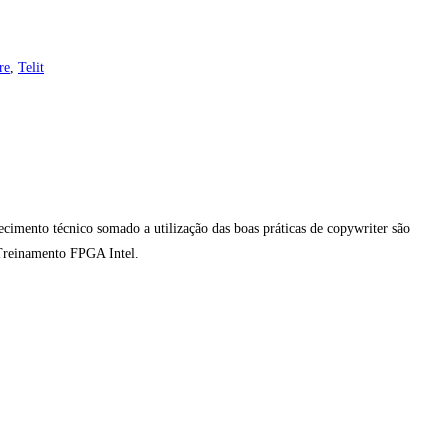
re
,
Telit
mento técnico somado a utilização das boas práticas de copywriter são
 Treinamento FPGA Intel.