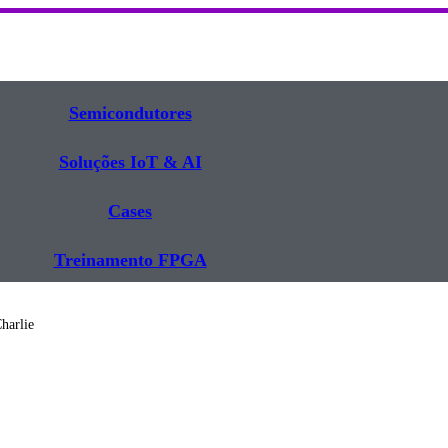
Semicondutores
Soluções IoT & AI
Cases
Treinamento FPGA​