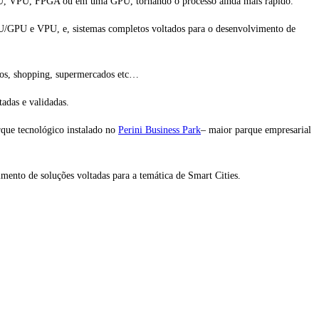
 CPU, VPU, FPGA ou em uma GPU, tornando o processo ainda mais rápido.
U/GPU e VPU, e, sistemas completos voltados para o desenvolvimento de
nios, shopping, supermercados etc…
adas e validadas.
rque tecnológico instalado no
Perini Business Park
– maior parque empresarial
mento de soluções voltadas para a temática de Smart Cities.