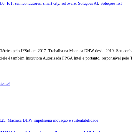
4.0
,
IoT
,
semicondutores
,
smart city
,
software
,
Soluções AI
,
Soluções IoT
étrica pelo IFSul em 2017. Trabalha na Macnica DHW desde 2019. Seu conheci
nciele é também Instrutora Autorizada FPGA Intel e portanto, responsável pelo