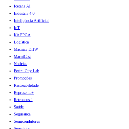
Icetana AI
Indústria 4.0
Inteligência Artificial
IoT
Kit FPGA
Logística
Macnica DHW
MacniCast
Notícias
Perini City Lab
Promoções
Rastreabilidade
Representa+
Retrocausal
Saúde
Segurança
Semicondutores
Senspider