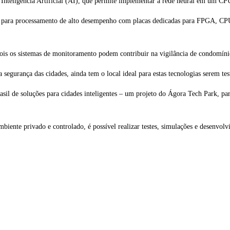
 Inteligência Artificial (AI), que permite implementar a rede neural em um
 para processamento de alto desempenho com placas dedicadas para FPGA, CP
 pois os sistemas de monitoramento podem contribuir na vigilância de condomí
gurança das cidades, ainda tem o local ideal para estas tecnologias serem test
asil de soluções para cidades inteligentes – um projeto do Ágora Tech Park, pa
iente privado e controlado, é possível realizar testes, simulações e desenvolvi