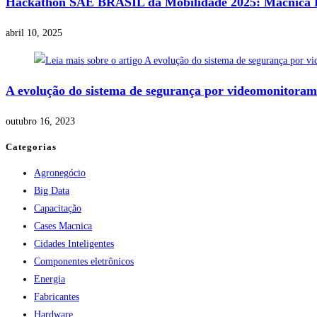
Hackathon SAE BRASIL da Mobilidade 2025: Macnica D
abril 10, 2025
A evolução do sistema de segurança por videomonitoram
outubro 16, 2023
Categorias
Agronegócio
Big Data
Capacitação
Cases Macnica
Cidades Inteligentes
Componentes eletrônicos
Energia
Fabricantes
Hardware