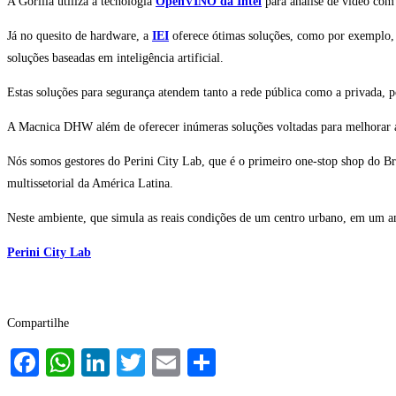
A Gorilla utiliza a tecnologia
OpenVINO da Intel
para análise de vídeo com
Já no quesito de hardware, a
IEI
oferece ótimas soluções, como por exemplo,
soluções baseadas em inteligência artificial.
Estas soluções para segurança atendem tanto a rede pública como a privada,
A Macnica DHW além de oferecer inúmeras soluções voltadas para melhorar a se
Nós somos gestores do Perini City Lab, que é o primeiro one-stop shop do Br
multissetorial da América Latina.
Neste ambiente, que simula as reais condições de um centro urbano, em um amb
Perini City Lab
Compartilhe
Facebook
WhatsApp
LinkedIn
Twitter
Email
Share