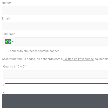
Nome*
Email*
Telefone*
Eu concordo em receber comunicações.
Ao informar meus dados, eu concordo com a
Política de Privacidade
da Macni
Quanto é 10 + 5?