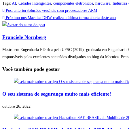
Tags
:
AI
,
Cidades Inteligentes
,
componentes eletrônicos
,
hardware
,
Industria 
Post anterior
Soluções versáteis com processadores ARM
Próximo post
Macnica DHW realiza a última turma aberta deste ano
Franciele Nornberg
Mestre em Engenharia Elétrica pela UFSC (2019), graduada em Engenharia El
responsáveis pelos excelentes conteúdos divulgados no blog da Macnica. Fra
Você também pode gostar
O seu sistema de segurança muito mais eficiente!
outubro 26, 2022